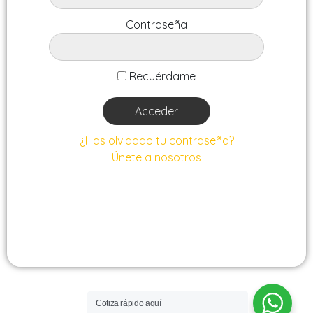
electrónico
Contraseña
Contraseña
Repetir
Recuérdame
contraseña
Nombre
¿Has olvidado tu contraseña?
Apellidos
Únete a nosotros
Empresa
ELETTRIC80
Cotiza rápido aquí